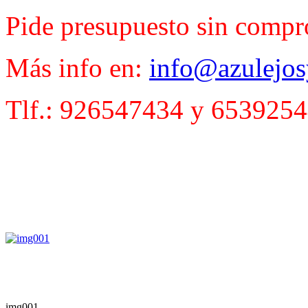
Pide presupuesto sin compr
Más info en:
info@azulejos
Tlf.: 926547434 y
6539254
img001